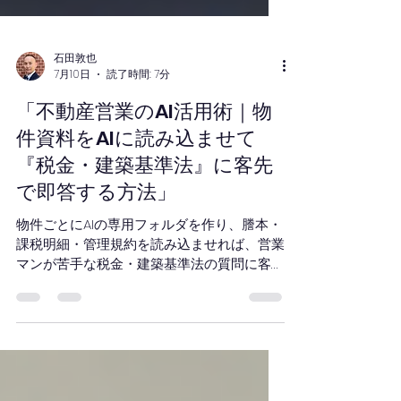
石田敦也
7月10日
読了時間: 7分
「不動産営業のAI活用術｜物
件資料をAIに読み込ませて
『税金・建築基準法』に客先
で即答する方法」
物件ごとにAIの専用フォルダを作り、謄本・
課税明細・管理規約を読み込ませれば、営業
マンが苦手な税金・建築基準法の質問に客先
で即答できる。キャリア30年の不動産コン
サルタントが、Claudeプロジェクトの作り
方を5つの手順で解説。