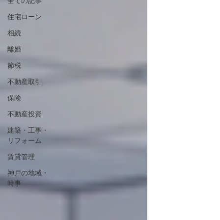
全ての記事
住宅ローン
相続
離婚
節税
不動産取引
保険
不動産投資
建築・工事・
リフォーム
賃貸管理
神戸の地域・
時事