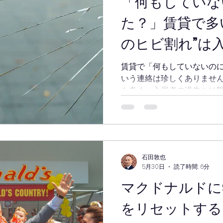
「何もしていな
た？」賃貸で多
のヒビ割れ”は
ないかもしれま
賃貸で「何もしていないの
いう連絡は珍しくありませ
実例
も多く、入居者の過失とは
け方や費用負担、神戸市北
わかりやすく解説します。
石田敦也
5月30日
読了時間: 6分
マクドナルドに
をリセットする