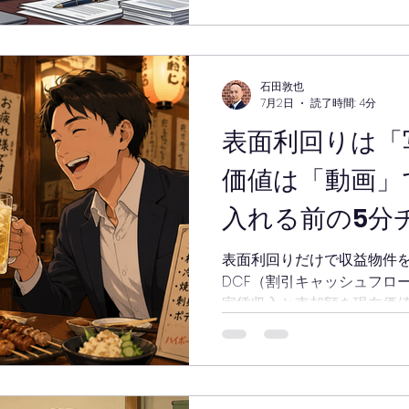
く手法をプロが徹底解説。
石田敦也
7月2日
読了時間: 4分
表面利回りは「
価値は「動画」
入れる前の5分
表面利回りだけで収益物件
DCF（割引キャッシュフロ
家賃収入と売却額を現在価
ック。収益物件の価格が妥当
ェッカーも公開しています