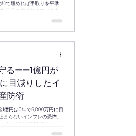
償却で埋めれば手取りを平準
いのか リフォーム直後は、
償却不足を限度額まで引き直
スも新しい。床もきれい。キ
資に影響する可能性も。中古
を解説。
守る——1億円が
万円に目減りしたイ
産防衛
1億円は5年で8,800万円に目
も止まらないインフレの恐怖。
かった「居住用実物資産」へ
ドさせ、大切な資産を守り抜