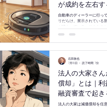
が成約を左右す
自動車のディーラーに行っ
リだらけ。展示されている
が積もっている。そんなこと
万円もする車を販売する場
商品だから、常にきれいな
車は定期的に拭かれ、ショ
が来る前にはきちんと確認
状態で見てもらうのが、販
石田敦也
不動産はどうでしょうか。
7月18日
読了時間: 7分
っている部屋は「商品」で
法人の大家さん
万円もかけてリフォームし
れないまま放置されている
償却」とは｜利
て「もったいないな」と思う
す。リフォームは完成した
融資審査で起き
入居者や買主が決まるまで
必要です。そして維持の中
法人の大家は減価償却を任意
水回りを確認するという、簡