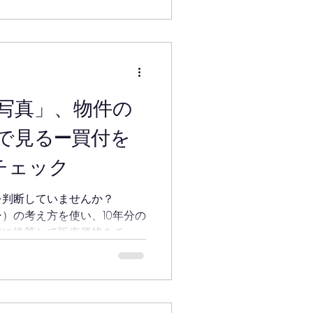
写真」、物件の
で見る—買付を
チェック
を判断していませんか？
ー）の考え方を使い、10年分の
値に換算して販売価格をチェ
かを5分で診断できる無料チ
。