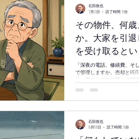
石田敦也
7月2日
読了時間: 5分
その物件、何歳
か。大家を引退し
を受け取るとい
「深夜の電話、修繕費、そ
で管理しますか。売却とRE
り・弱点まで包み隠さず解
配なご家族にも。宅建士・
石田敦也
6月13日
読了時間: 5分