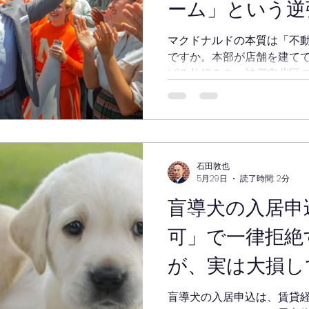
ーム」という逆
マクドナルドの本質は「不
ですか。本部が店舗を建て
げる仕組みを、神戸市北区
る。周辺の家賃相場にとら
ム」という逆張り経営の考
石田敦也
5月29日
読了時間: 2分
盲導犬の入居申
可」で一律拒絶
が、実は大損し
盲導犬の入居申込は、賃貸