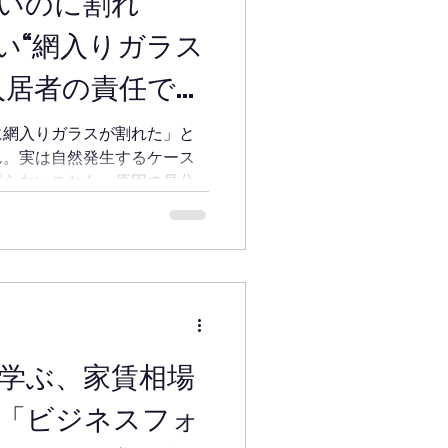
いのに割れ
い“網入りガラス
入居者の責任では
せん｜神戸市の
に網入りガラスが割れた」と
ん。実は自然発生するケース
限らないことも。原因の見分
区での実例を管理会社目線で
学ぶ、家賃相場
「ビジネスフォ