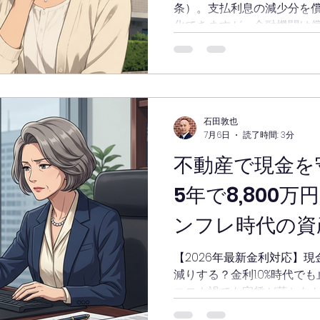
条）。支払利息の減少分を
ーム直後の状態は維持できな
化できますが、金融機関は
もちろんきれいです。クロ
して評価するため、次の融
物件で効く理由と判断基準
石田敦也
7月6日
読了時間: 3分
不動産で現金を
5年で8,800
ンフレ時代の資
【2026年最新金利対応】現金
減りする？金利1.0%時代で
コロナ禍でも家賃が落ちな
資産の一部を安全にスライ