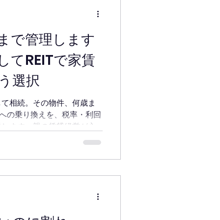
まで管理します
てREITで家賃
う選択
して相続。その物件、何歳ま
ITへの乗り換えを、税率・利回
説します。親の賃貸経営が心
相続診断士の現場目線。」