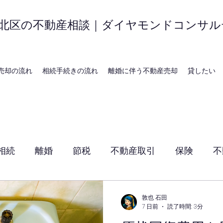
北区の不動産相談｜ダイヤモンドコンサル
売却の流れ
相続手続きの流れ
離婚に伴う不動産売却
貸したい
相続
離婚
節税
不動産取引
保険
不
賃貸管理
神戸の地域・時事
敦也 石田
7 日前
読了時間: 3分