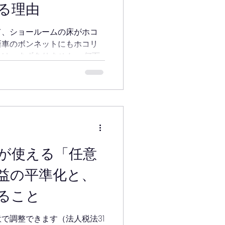
る理由
て、ショールームの床がホコ
新車のボンネットにもホコリ
は、まずありません。 何百
所です。お客様に見てもらう
状態に保たれています。展示
ールームも清掃され、お客様
されています。商品を最高の
売する側の仕事だからです。
売買でも賃貸でも、空室にな
す。ところが現場では、何百
が使える「任意
た部屋が、数ヶ月間、清掃さ
ことがあります。案内してい
益の平準化と、
場面です。 結論から書きま
日がゴールではありません。
ること
、その状態を維持する作業が
心は、床を拭く・換気する・
で調整できます（法人税法31
単な作業です。 なぜリフォ