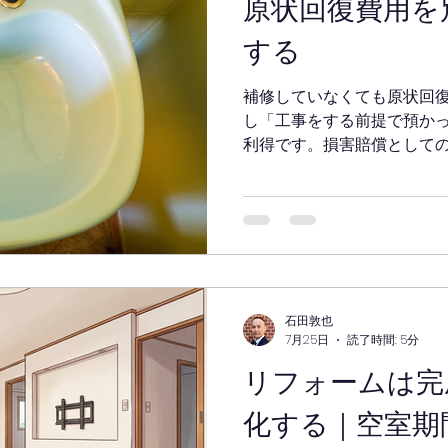
原状回復費用を
する
補修していなくても原状回
し「工事をする前提で預か
利得です。損害賠償として
を、判例を挙げて整理しま
石田敦也
7月25日
読了時間: 5分
リフォームは完
化する｜空室期