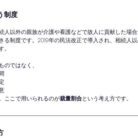
う制度
続人以外の親族が介護や看護などで故人に貢献した場合
きる制度です。2019年の民法改正で導入され、相続人
す。
ものではなく、
間
定
意
。ここで用いられるのが
裁量割合
という考え方です。
方