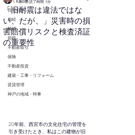
全ての記事
5月16日
読了時間: 6分
「旧耐震は違法ではな
住宅ローン
い、だが、」災害時の損
相続
離婚
害賠償リスクと検査済証
節税
の重要性
不動産取引
保険
不動産投資
建築・工事・リフォーム
賃貸管理
神戸の地域・時事
20年前、西宮市の文化住宅の管理を
引き受けたとき、私はこの建物が旧