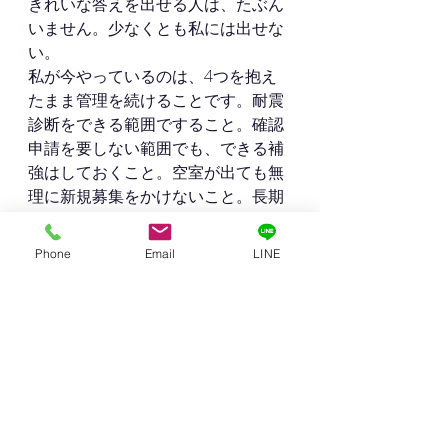
きれいな答えを出せる人は、たぶん
いません。少なくとも私には出せな
い。
私が今やっているのは、4つを抱え
たまま管理を続けることです。耐震
診断をできる範囲ですること。確認
申請を要しない範囲でも、できる補
強はしておくこと。空室が出ても無
理に新規募集をかけないこと。長期
的には建替えや売却の計画を持って
おくことなどです。
Phone
Email
LINE
これから古家投資を考
えている方へ