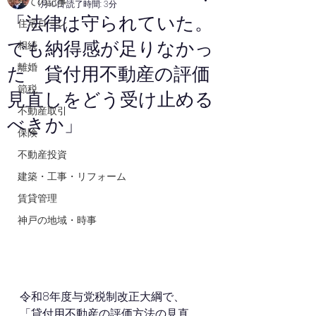
全ての記事
1月10日
読了時間: 3分
「法律は守られていた。
住宅ローン
でも納得感が足りなかっ
相続
離婚
た 貸付用不動産の評価
節税
見直しをどう受け止める
不動産取引
べきか」
保険
不動産投資
建築・工事・リフォーム
賃貸管理
神戸の地域・時事
令和8年度与党税制改正大綱で、
「貸付用不動産の評価方法の見直