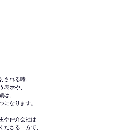
討される時、
う表示や、
績は、
つになります。
主や仲介会社は
くださる一方で、