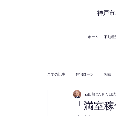
神戸市
ホーム
不動産
全ての記事
住宅ローン
相続
石田敦也
5月15日
読
賃貸管理
神戸の地域・時事
「満室稼