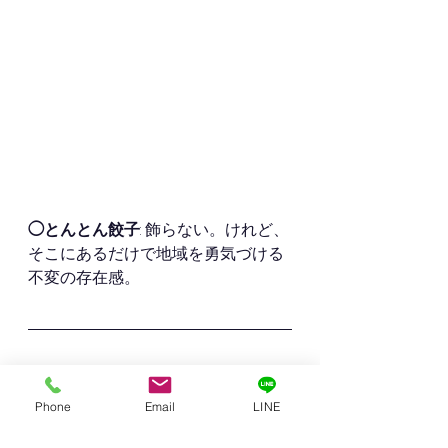
◯とんとん餃子
: 飾らない。けれど、
そこにあるだけで地域を勇気づける
不変の存在感。
🏠 湊川で店舗・事務所をお
探しの皆さんに伝えたいこと
Phone
Email
LINE