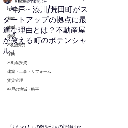
全ての記事
3月11日
読了時間: 2分
「神戸・湊川/荒田町がス
住宅ローン
タートアップの拠点に最
相続
離婚
適な理由とは？不動産屋
節税
が教える町のポテンシャ
不動産取引
ル」
保険
不動産投資
建築・工事・リフォーム
賃貸管理
神戸の地域・時事
「いいね！」の数や他人の評価ばか