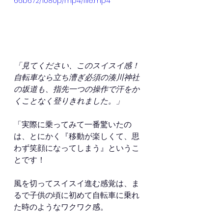
66b672/1080p/mp4/file.mp4
「見てください、このスイスイ感！
自転車なら立ち漕ぎ必須の湊川神社
の坂道も、指先一つの操作で汗をか
くことなく登りきれました。」
「実際に乗ってみて一番驚いたの
は、とにかく『移動が楽しくて、思
わず笑顔になってしまう』というこ
とです！
風を切ってスイスイ進む感覚は、ま
るで子供の頃に初めて自転車に乗れ
た時のようなワクワク感。