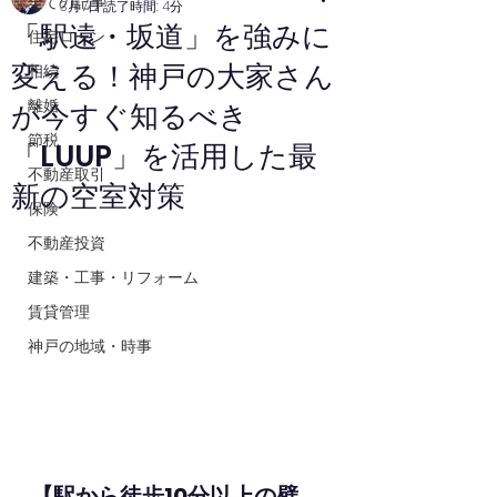
全ての記事
3月7日
読了時間: 4分
「駅遠・坂道」を強みに
住宅ローン
変える！神戸の大家さん
相続
離婚
が今すぐ知るべき
節税
「LUUP」を活用した最
不動産取引
新の空室対策
保険
不動産投資
建築・工事・リフォーム
賃貸管理
神戸の地域・時事
【駅から徒歩10分以上の壁