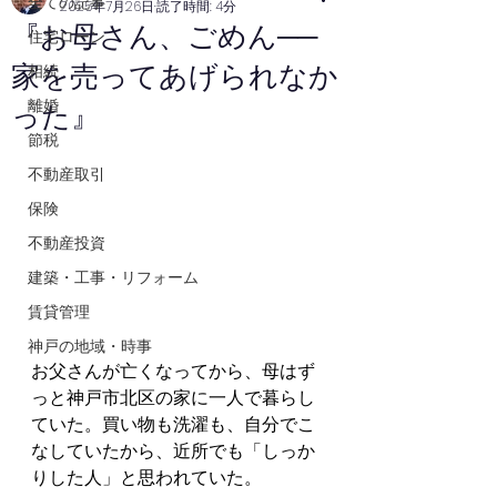
全ての記事
2025年7月26日
読了時間: 4分
『お母さん、ごめん──
住宅ローン
家を売ってあげられなか
相続
離婚
った』
節税
不動産取引
保険
不動産投資
建築・工事・リフォーム
賃貸管理
神戸の地域・時事
お父さんが亡くなってから、母はず
っと神戸市北区の家に一人で暮らし
ていた。買い物も洗濯も、自分でこ
なしていたから、近所でも「しっか
りした人」と思われていた。