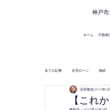
神戸市
ホーム
不動産
全ての記事
住宅ローン
相続
石田敦也
2022年4
賃貸管理
神戸の地域・時事
【これか
更新日：
2024年10月4日