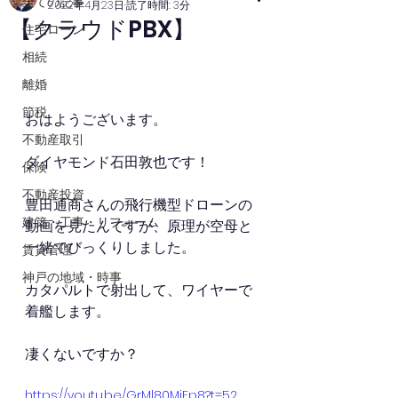
全ての記事
2022年4月23日
読了時間: 3分
【クラウドPBX】
住宅ローン
相続
離婚
節税
おはようございます。
不動産取引
ダイヤモンド石田敦也です！
保険
不動産投資
豊田通商さんの飛行機型ドローンの
建築・工事・リフォーム
動画を見たんですが、原理が空母と
一緒でびっくりしました。
賃貸管理
神戸の地域・時事
カタパルトで射出して、ワイヤーで
着艦します。
凄くないですか？
https://youtu.be/GrMl80MiFp8?t=52