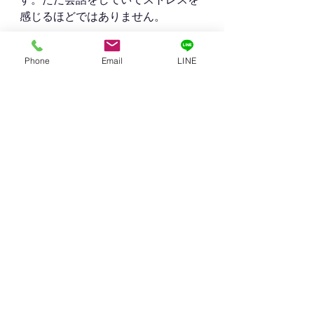
感じるほどではありません。
Phone
Email
LINE
【まとめ】
クラウドPBXを半年間使ってみまし
たが、使い勝手はとてもいいです。
電話料金も以前の固定＋スマホ転送
よりも安くなっています。
何より固定電話を持ち運べるのは、
とても画期的です！
お客さんによっては、携帯の090と