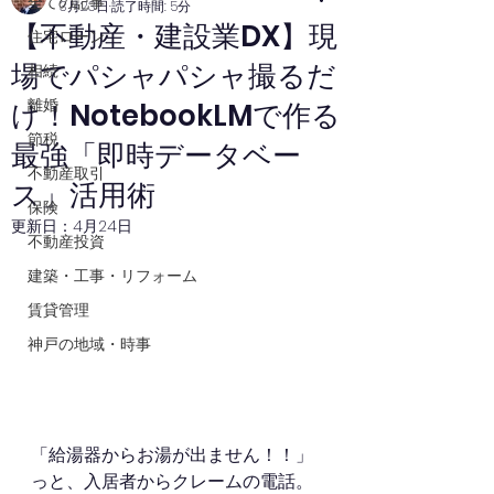
全ての記事
3月23日
読了時間: 5分
【不動産・建設業DX】現
住宅ローン
場でパシャパシャ撮るだ
相続
離婚
け！NotebookLMで作る
節税
最強「即時データベー
不動産取引
ス」活用術
保険
更新日：
4月24日
不動産投資
建築・工事・リフォーム
賃貸管理
神戸の地域・時事
「給湯器からお湯が出ません！！」
っと、入居者からクレームの電話。