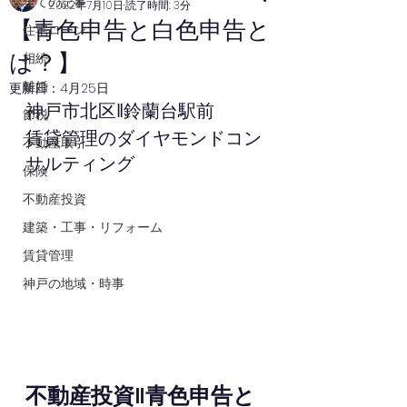
全ての記事
2022年7月10日
読了時間: 3分
【青色申告と白色申告と
住宅ローン
は？】
相続
離婚
更新日：
4月25日
神戸市北区‖鈴蘭台駅前
節税
賃貸管理のダイヤモンドコン
不動産取引
サルティング
保険
不動産投資
建築・工事・リフォーム
賃貸管理
神戸の地域・時事
不動産投資‖青色申告と