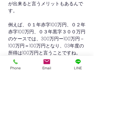
が出来ると言うメリットもあるんで
す。
例えば、０１年赤字100万円、０２年
赤字100万円、０３年黒字３００万円
のケースでは、300万円ー100万円－
100万円＝100万円となり、03年度の
所得は100万円と言うことですね。
これから不動産投資を始められる方
Phone
Email
LINE
は、ぜひ青色申告を検討してみて下
さい。
以上、個人大家さんの青色申告と白
色申告についてでした。
神戸市北区鈴蘭台周辺で賃貸マンシ
ョン・貸家・店舗事務所・駐車場を
お持ちの方は、ぜひ当社へご連絡下