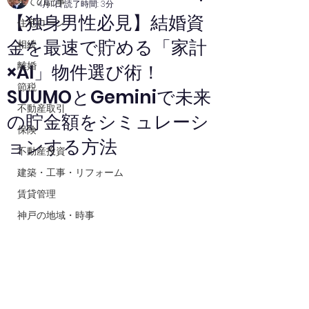
全ての記事
4月11日
読了時間: 3分
【独身男性必見】結婚資
住宅ローン
金を最速で貯める「家計
相続
離婚
×AI」物件選び術！
節税
SUUMOとGeminiで未来
不動産取引
の貯金額をシミュレーシ
保険
ョンする方法
不動産投資
建築・工事・リフォーム
賃貸管理
神戸の地域・時事