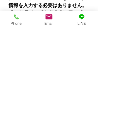
情報を入力する必要はありません。
「30代男性」「年収〇〇万円」「三
宮駅に通勤」といった大まかな条件
Phone
Email
LINE
だけで、AIは十分に正確なシミュレ
ーションをしてくれます。プライバ
シーを守りながら、安心して相談し
てください。
まとめ：物件選びは
「住む場所」ではなく
「未来への投資」
良い部屋に住むことが彼女への誠実
さではありません。
2年後・3年後の二人の選択肢を広げ