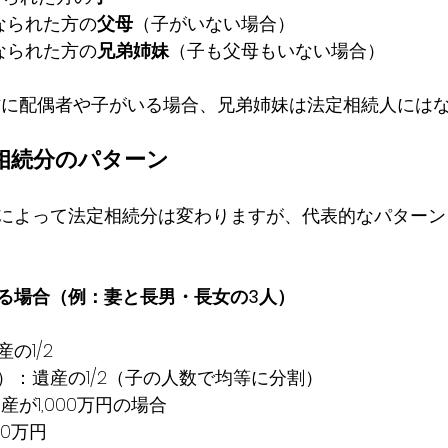
なられた方の
父母
（子がいない場合）
なられた方の
兄弟姉妹
（子も父母もいない場合）
方に配偶者や子がいる場合、兄弟姉妹は法定相続人には
相続分のパターン
によって法定相続分は変わりますが、代表的なパターン
る場合（例：妻と長男・長女の3人）
の1/2
）：遺産の1/2（子の人数で均等に分割）
遺産が1,000万円の場合
00万円