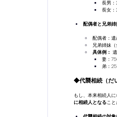
長男：
長女：
配偶者と兄弟姉
配偶者：遺産
兄弟姉妹（
具体例：
 
妻：7
弟：2
◆代襲相続（だ
もし、本来相続人に
に相続人となる
こと
代襲相続の対象