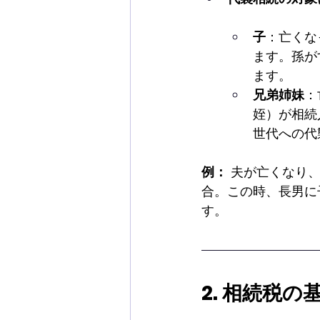
子
：亡くな
ます。孫が
ます。
兄弟姉妹
：
姪）が相続
世代への代
例：
 夫が亡くなり
合。この時、長男に
す。
2. 相続税