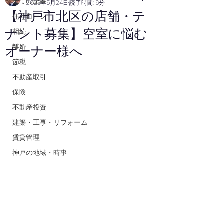
全ての記事
2025年5月24日
読了時間: 6分
【神戸市北区の店舗・テ
住宅ローン
ナント募集】空室に悩む
相続
離婚
オーナー様へ
節税
不動産取引
保険
不動産投資
建築・工事・リフォーム
賃貸管理
神戸の地域・時事