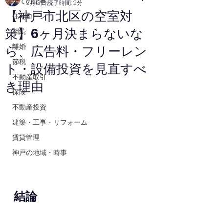
全ての記事
2月13日
読了時間: 2分
【神戸市北区の空室対
住宅ローン
策】6ヶ月決まらないな
相続
離婚
ら、広告料・フリーレン
節税
ト・設備投資を見直すべ
不動産取引
き理由
保険
不動産投資
建築・工事・リフォーム
賃貸管理
神戸の地域・時事
結論