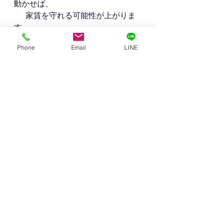
動かせば、
　  家賃を守れる可能性が上がりま
す。
Phone
Email
LINE
Q：広告料を上げるのは悔しい
A：空室6ヶ月よりコストは小さい場
合が多いです。
Q：今の管理会社が動いてくれない
A：募集戦略の設計そのものを見直
す必要があります。
まとめ
神戸市北区の空室対策は、「値下
げ」だけが答えではありません。