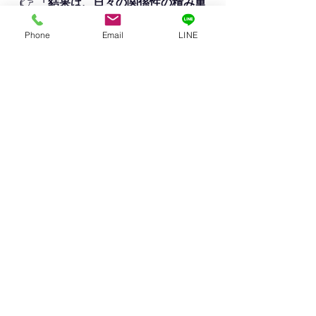
👉 
「結果は、日々の関係性の積み重
ねから生まれる」
ということです。
Phone
Email
LINE
■まとめ
今回の話は、特別なテクニックでは
ありません。
むしろ逆で、日々の積み重ねが、た
またま“結果として現れた”だけです。
ただ、その積み重ねがなければ、こ
の契約は生まれていなかったと思い
ます。
👉
空室は、広告ではなく“信頼の積