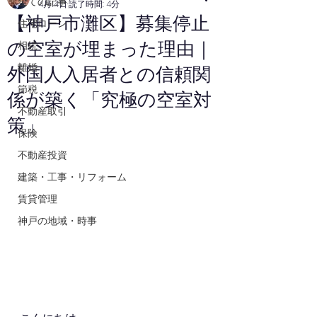
全ての記事
4月14日
読了時間: 4分
【神戸市灘区】募集停止
住宅ローン
の空室が埋まった理由｜
相続
離婚
外国人入居者との信頼関
節税
係が築く「究極の空室対
不動産取引
策」
保険
不動産投資
建築・工事・リフォーム
賃貸管理
神戸の地域・時事