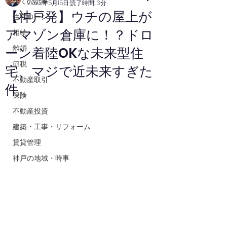
全ての記事
2025年5月15日
読了時間: 3分
【神戸発】ウチの屋上が
住宅ローン
アマゾン倉庫に！？ドロ
相続
離婚
ーン着陸OKな未来型住
節税
宅、マジで近未来すぎた
不動産取引
件
保険
不動産投資
建築・工事・リフォーム
賃貸管理
神戸の地域・時事