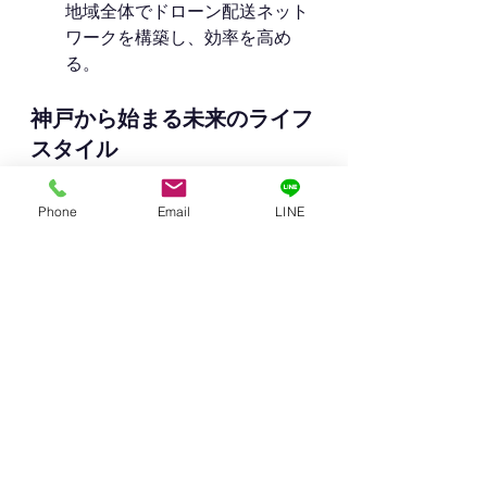
地域全体でドローン配送ネット
ワークを構築し、効率を高め
る。
神戸から始まる未来のライフ
スタイル
神戸は、海と山に囲まれた美しい街
Phone
Email
LINE
並みが魅力ですが、坂道が多く、場
所によっては配達が大変なエリアも
存在します。
だからこそ、ドローンウェルカムハ
ウスは、神戸の新たなライフスタイ
ルを提案する可能性を秘めているの
ではないでしょうか。
想像してみてください。六甲山の夜