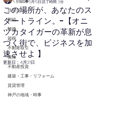
全ての記事
2025年5月15日
読了時間: 3分
この場所が、あなたのス
住宅ローン
タートライン。-【オニ
相続
離婚
ツカタイガーの革新が息
節税
づく街で、ビジネスを加
不動産取引
速させよ 】
保険
更新日：
4月21日
不動産投資
建築・工事・リフォーム
賃貸管理
神戸の地域・時事