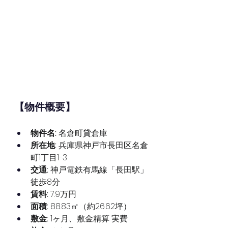
【物件概要】
物件名:
 名倉町貸倉庫
所在地:
 兵庫県神戸市長田区名倉
町1丁目1-3
交通:
 神戸電鉄有馬線「長田駅」
徒歩8分
賃料:
 7.9万円
面積:
 88.83㎡（約26.62坪）
敷金:
 1ヶ月、敷金精算 実費