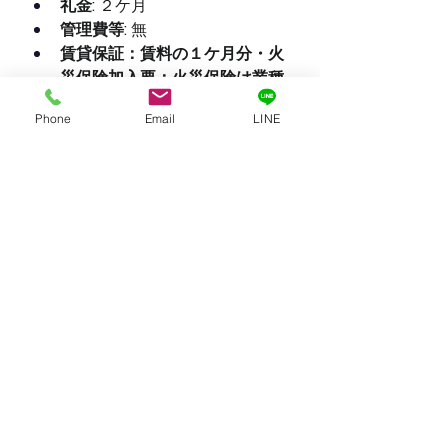
礼金:
 ２ケ月
管理費等:
 無
賃貸保証：賃料の１ケ月分・火
災保険加入要：火災保険は業種
により異なります。
Phone
Email
LINE
仲介手数料１ケ月分
契約期間:
 2年
更新料:
 無
築年月:
 1966年6月
建物構造:
 RC
【物件のデメリット】
前面道路が山麓線ではなく、北
側の道路で行き止まりである。
物件入り口が階段である。