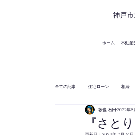
神戸市
ホーム
不動産
全ての記事
住宅ローン
相続
敦也 石田
2022年
賃貸管理
神戸の地域・時事
『さとり
更新日：
2024年10月24日