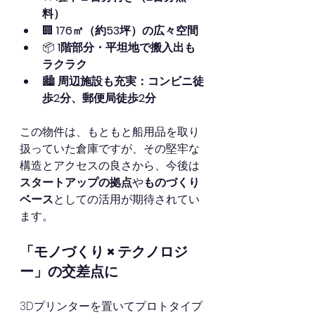
料）
🏢 
176㎡（約53坪）の広々空間
📦 
1階部分・平坦地で搬入出も
ラクラク
🏙 
周辺施設も充実：コンビニ徒
歩2分、郵便局徒歩2分
この物件は、もともと船用品を取り
扱っていた倉庫ですが、その堅牢な
構造とアクセスの良さから、今後は
スタートアップの拠点
や
ものづくり
ベース
としての活用が期待されてい
ます。
「モノづくり × テクノロジ
ー」の交差点に
3Dプリンターを置いてプロトタイプ