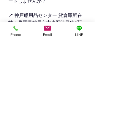
ートしませんか？
📍 神戸船用品センター 貸倉庫所在
地：兵庫県神戸市中央区港島中町2
丁目2-1
Phone
Email
LINE
面積：176㎡（53.23坪）
構造：鉄筋コンクリート1階建（1980
年築）
入居可能日：2025年8月上旬予定
📞 お問い合わせ
不動産取引