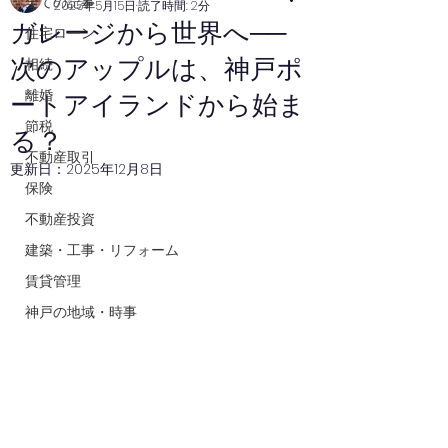
全ての記事
2025年5月15日
読了時間: 2分
ガレージから世界へ──
住宅ローン
次のアップルは、神戸ポ
相続
離婚
ートアイランドから始ま
節税
る？
不動産取引
更新日：
2025年12月8日
保険
不動産投資
建築・工事・リフォーム
賃貸管理
神戸の地域・時事