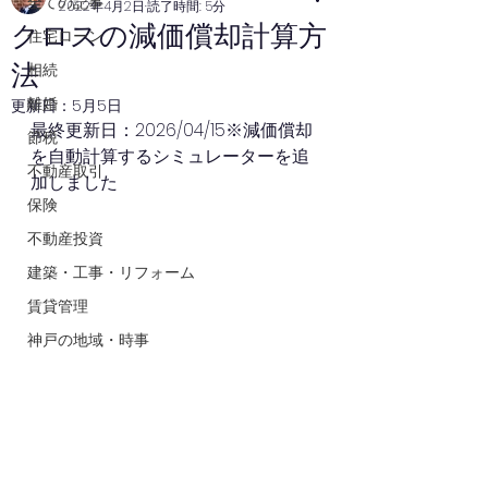
全ての記事
2022年4月2日
読了時間: 5分
クロスの減価償却計算方
住宅ローン
法
相続
離婚
更新日：
5月5日
最終更新日：2026/04/15※減価償却
節税
を自動計算するシミュレーターを追
不動産取引
加しました
保険
不動産投資
建築・工事・リフォーム
賃貸管理
神戸の地域・時事