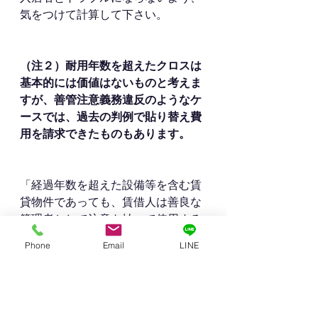
気をつけて計算して下さい。
（注２）耐用年数を超えたクロスは
基本的には価値はないものと考えま
すが、善管注意義務違反のようなケ
ースでは、過去の判例で貼り替え費
用を請求できたものもあります。
「経過年数を超えた設備等を含む賃
貸物件であっても、賃借人は善良な
管理者として注意を払って使用する
義務を負っていることは言うまでも
Phone
Email
LINE
なく、そのため、経過年数を超えた
設備等であっても、修繕等の工事に
伴う負担が必要となることがあり得
る」