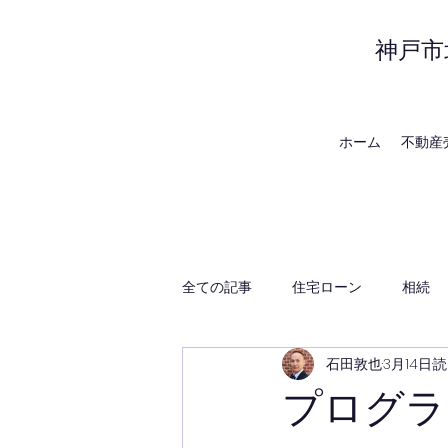
神戸市
ホーム
不動産
全ての記事
住宅ローン
相続
石田敦也
3月14日
読
賃貸管理
神戸の地域・時事
プログラ