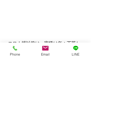
コロナ禍以前は、家賃は年々下落し
ていました。これを忘れないで下さ
Phone
Email
LINE
い。
今はインフレで家賃は上昇傾向です
が、
経済状況によりまた下落する可
能性もあります。
以前は、新築から20年で20％前後下
落すると言われていました。現状維
持で推移する事はないと思っておい
た方がいいでしょう。家賃は経済情
勢により変動する。