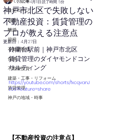
全ての記事
2022年4月11日
読了時間: 5分
神戸市北区で失敗しない
住宅ローン
不動産投資：賃貸管理の
相続
離婚
プロが教える注意点
節税
更新日：
4月27日
鈴蘭台駅前｜神戸市北区
不動産取引
賃貸管理のダイヤモンドコン
保険
サルティング
不動産投資
建築・工事・リフォーム
https://youtube.com/shorts/fxcqvanJ
賃貸管理
E50?feature=share
神戸の地域・時事
【不動産投資の注意点】