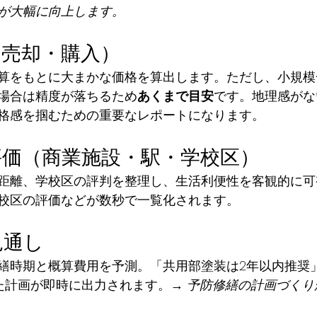
が大幅に向上します。
定（売却・購入）
算をもとに大まかな価格を算出します。ただし、小規模
場合は精度が落ちるため
あくまで目安
です。地理感がな
格感を掴むための重要なレポートになります。
境評価（商業施設・駅・学校区）
距離、学校区の評判を整理し、生活利便性を客観的に可
校区の評価などが数秒で一覧化されます。
見通し
繕時期と概算費用を予測。「共用部塗装は2年以内推奨
た計画が即時に出力されます。→ 
予防修繕の計画づくり