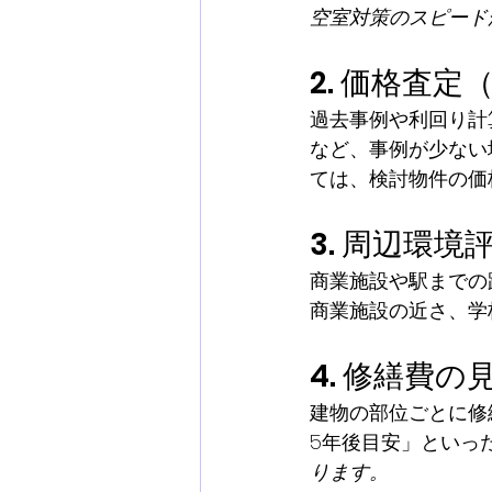
空室対策のスピード
2. 価格査
過去事例や利回り計
など、事例が少ない
ては、検討物件の価
3. 周辺環
商業施設や駅までの
商業施設の近さ、学
4. 修繕費の
建物の部位ごとに修
5年後目安」といっ
ります。