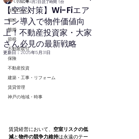
全ての記事
2022年4月2日
読了時間: 5分
【空室対策】Wi-Fiエア
住宅ローン
コン導入で物件価値向
相続
離婚
上！不動産投資家・大家
節税
さん必見の最新戦略
不動産取引
更新日：
2025年5月31日
保険
不動産投資
建築・工事・リフォーム
賃貸管理
神戸の地域・時事
賃貸経営において、
空室リスクの低
減
と
物件の競争力維持
は永遠のテー