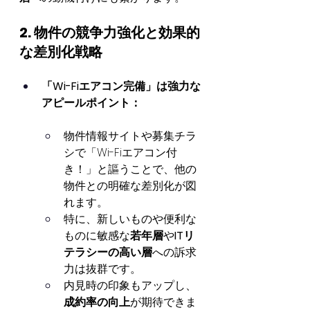
2. 物件の競争力強化と効果的
な差別化戦略
「Wi-Fiエアコン完備」は強力な
アピールポイント：
物件情報サイトや募集チラ
シで「Wi-Fiエアコン付
き！」と謳うことで、他の
物件との明確な差別化が図
れます。
特に、新しいものや便利な
ものに敏感な
若年層
や
ITリ
テラシーの高い層
への訴求
力は抜群です。
内見時の印象もアップし、
成約率の向上
が期待できま