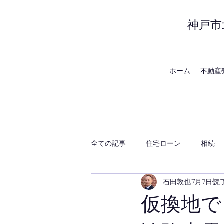
神戸市
ホーム
不動産
全ての記事
住宅ローン
相続
石田敦也
7月7日
読了
賃貸管理
神戸の地域・時事
仮換地で