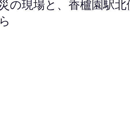
災の現場と、香櫨園駅北
ら