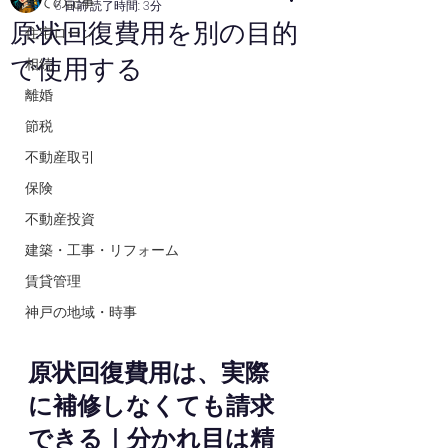
全ての記事
6 日前
読了時間: 3分
原状回復費用を別の目的
住宅ローン
で使用する
相続
離婚
節税
不動産取引
保険
不動産投資
建築・工事・リフォーム
賃貸管理
神戸の地域・時事
原状回復費用は、実際
に補修しなくても請求
できる｜分かれ目は精