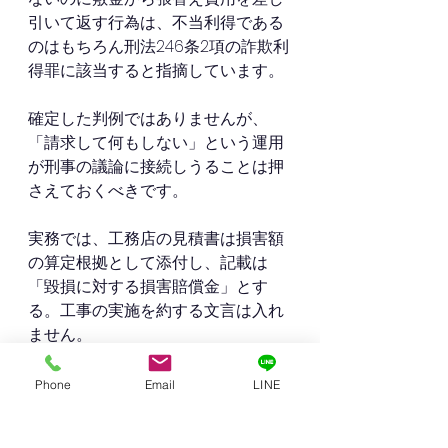
引いて返す行為は、不当利得である
のはもちろん刑法246条2項の詐欺利
得罪に該当すると指摘しています。
確定した判例ではありませんが、
「請求して何もしない」という運用
が刑事の議論に接続しうることは押
さえておくべきです。
実務では、工務店の見積書は損害額
の算定根拠として添付し、記載は
「毀損に対する損害賠償金」とす
る。工事の実施を約する文言は入れ
ません。
逆に貸主側で工事を手配して実費を
Phone
Email
LINE
精算する運用なら、約束どおり実施
して差額を返金する。方式を決めて