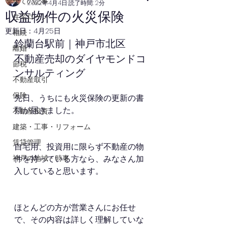
全ての記事
2022年4月4日
読了時間: 2分
収益物件の火災保険
住宅ローン
更新日：
4月25日
相続
鈴蘭台駅前｜神戸市北区
離婚
不動産売却のダイヤモンドコ
節税
ンサルティング
不動産取引
保険
先日、うちにも火災保険の更新の書
類が届きました。
不動産投資
建築・工事・リフォーム
賃貸管理
自宅用、投資用に限らず不動産の物
神戸の地域・時事
件を持っている方なら、みなさん加
入していると思います。
ほとんどの方が営業さんにお任せ
で、その内容は詳しく理解していな