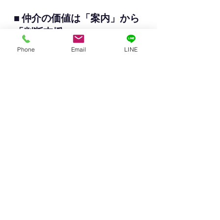
■ 仲介の価値は「案内」から
「判断支援」へ
Phone
Email
LINE
これからの賃貸仲介の価値は、
何件案内したかではなく
どれだけ納得のいく判断を支援
できたか
に移っていきます。
AIで条件を整理し、VRで事前確認を
行い、本当に必要な人にだけ、現地
案内をする。
この流れが定着すれば、
広告料に過度に依存しない
無理な営業をしない