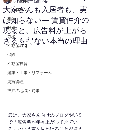
全ての記事
1月17日
読了時間: 4分
大家さんも入居者も、実
住宅ローン
は知らない― 賃貸仲介の
相続
離婚
現場と、広告料が上がら
節税
ざるを得ない本当の理由
不動産取引
―
保険
不動産投資
建築・工事・リフォーム
賃貸管理
神戸の地域・時事
最近、大家さん向けのブログやSNS
で「広告料が年々上がってきてい
る」という声を見かけることが増え