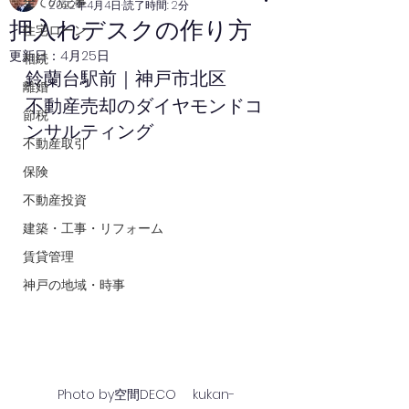
全ての記事
2022年4月4日
読了時間: 2分
押入れデスクの作り方
住宅ローン
更新日：
4月25日
相続
鈴蘭台駅前｜神戸市北区
離婚
不動産売却のダイヤモンドコ
節税
ンサルティング
不動産取引
保険
不動産投資
建築・工事・リフォーム
賃貸管理
神戸の地域・時事
Photo by空間DECO 　kukan-