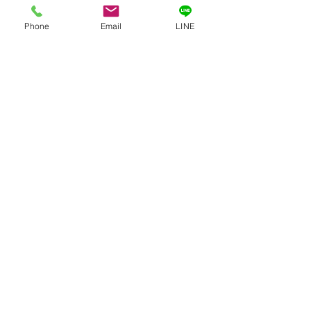
Phone
Email
LINE
押入れデスク
作り方
照明
天板
椅子
賃貸管理
建築・工事・リフォーム
不動産投資
すべて表示
最新記事