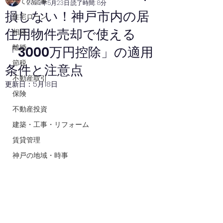
全ての記事
2025年5月23日
読了時間: 8分
損しない！神戸市内の居
住宅ローン
住用物件売却で使える
相続
離婚
「3000万円控除」の適用
節税
条件と注意点
不動産取引
更新日：
5月18日
保険
不動産投資
建築・工事・リフォーム
賃貸管理
神戸の地域・時事