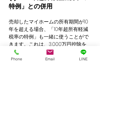
特例」との併用
売却したマイホームの所有期間が10
年を超える場合、「10年超所有軽減
税率の特例」も一緒に使うことがで
きます。これは、3,000万円控除を
使った後の譲渡所得に対して、通常
の税率よりも低い税率が適用される
Phone
Email
LINE
制度です。
譲渡所得が6,000万円以下の場
合：14.21%
譲渡所得が6,000万円超の場
合：20.315%
この特例は3,000万円控除と併用で
きるため、さらに税金を減らせる可
能性があります。
(2) 「住宅ローン控除」との