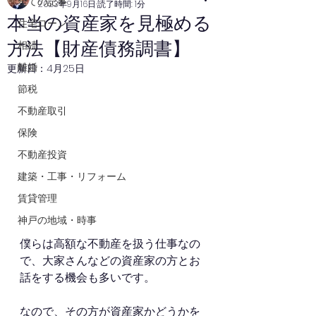
全ての記事
2023年9月16日
読了時間: 1分
本当の資産家を見極める
住宅ローン
方法【財産債務調書】
相続
離婚
更新日：
4月25日
節税
不動産取引
保険
不動産投資
建築・工事・リフォーム
賃貸管理
神戸の地域・時事
僕らは高額な不動産を扱う仕事なの
で、大家さんなどの資産家の方とお
話をする機会も多いです。
なので、その方が資産家かどうかを