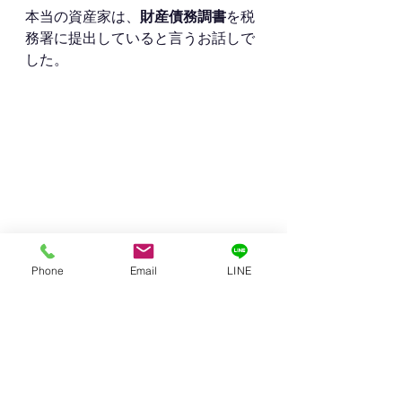
本当の資産家は、
財産債務調書
を税
務署に提出していると言うお話しで
した。
Phone
Email
LINE
不動産投資
賃貸経営
税金
賃貸管理
不動産投資