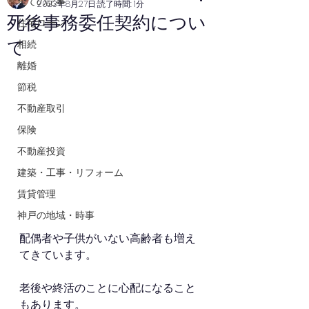
全ての記事
2023年8月27日
読了時間: 1分
死後事務委任契約につい
住宅ローン
て
相続
離婚
節税
不動産取引
保険
不動産投資
建築・工事・リフォーム
賃貸管理
神戸の地域・時事
配偶者や子供がいない高齢者も増え
てきています。
老後や終活のことに心配になること
もあります。