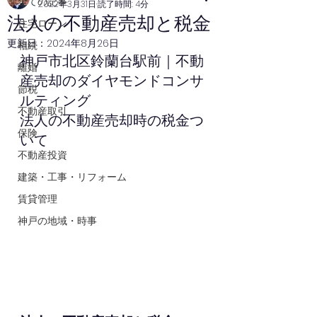
全ての記事
2022年3月31日
読了時間: 4分
法人の不動産売却と税金
住宅ローン
更新日：
2024年8月26日
相続
神戸市北区鈴蘭台駅前｜不動
離婚
産売却のダイヤモンドコンサ
節税
ルティング
不動産取引
法人の不動産売却時の税金つ
保険
いて
不動産投資
建築・工事・リフォーム
賃貸管理
神戸の地域・時事