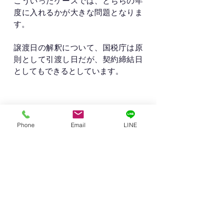
こういったケースでは、どちらの年
度に入れるかが大きな問題となりま
す。
譲渡日の解釈について、国税庁は原
則として引渡し日だが、契約締結日
としてもできるとしています。
まとめ
Phone
Email
LINE
法人の不動産売却と税金についての
大切なポイントは2つです。
分離課税ではなく、全ての収入と合
算して課税され、損益通算ができる
建物には消費税がかかる。