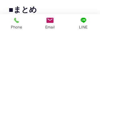
■まとめ
現金は安全に見えて、 インフレ下で
Phone
Email
LINE
は静かに目減りします。
一方、住居系の賃料収入は、 コロナ
級の危機でも止まりませんでした。
増やさなくていい。 ただ、置き場所
を見直す。
それが、現金比率の高い方にとって
の 現実的なインフレ防衛策です。
出典：総務省「消費者物価指数」
（2020年基準）
■この記事を書いた人
石田敦也 有限会社ダイヤモンドコン
サルティング代表 宅地建物取引士／