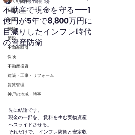
全ての記事
7月6日
読了時間: 3分
不動産で現金を守る——1
住宅ローン
億円が5年で8,800万円に
相続
離婚
目減りしたインフレ時代
節税
の資産防衛
不動産取引
保険
不動産投資
建築・工事・リフォーム
賃貸管理
神戸の地域・時事
先に結論です。
現金の一部を、 賃料を生む実物資産
へスライドさせる。
それだけで、 インフレ防衛と安定収