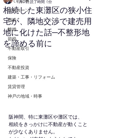
全ての記事
5月21日
読了時間: 6分
相続した東灘区の狭小住
住宅ローン
宅が、隣地交渉で建売用
相続
離婚
地に化けた話─不整形地
節税
を諦める前に
不動産取引
保険
不動産投資
建築・工事・リフォーム
賃貸管理
神戸の地域・時事
阪神間、特に東灘区や灘区では、
相続をきっかけに不動産が動くこと
が少なくありません。