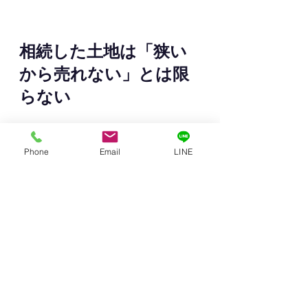
相続した土地は「狭い
から売れない」とは限
らない
相続した土地は、
「古い家だから」「20坪しかないか
Phone
Email
LINE
ら」「間口が狭いから」
と最初から諦めてしまわれることが
あります。
ただ、売却前に確認したいことがあ
ります。
隣地はどんな人が住んでいるか
隣地との調整余地はあるか
分筆・合筆で改善できないか