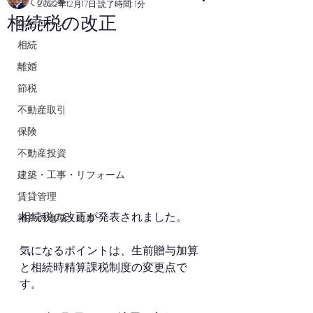
全ての記事
2022年12月17日
読了時間: 1分
相続税の改正
住宅ローン
相続
離婚
節税
不動産取引
保険
不動産投資
建築・工事・リフォーム
賃貸管理
相続税の改正が発表されました。
神戸の地域・時事
気になるポイントは、生前贈与加算
と相続時精算課税制度の変更点で
す。