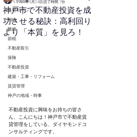
全ての記事
2025年5月24日
読了時間: 7分
神戸市で不動産投資を成
住宅ローン
功させる秘訣：高利回り
相続
離婚
より「本質」を見ろ！
節税
不動産取引
保険
不動産投資
建築・工事・リフォーム
賃貸管理
神戸の地域・時事
不動産投資に興味をお持ちの皆さ
ん、こんにちは！神戸市で不動産賃
貸管理をしている、ダイヤモンドコ
ンサルティングです。