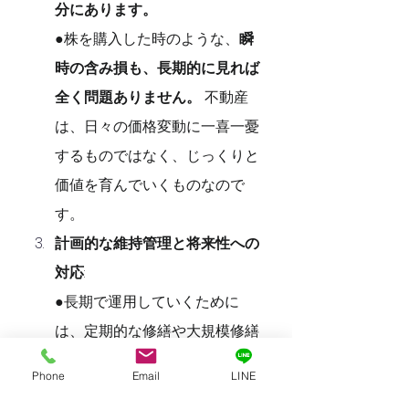
分にあります。
●株を購入した時のような、
瞬
時の含み損も、長期的に見れば
全く問題ありません。
 不動産
は、日々の価格変動に一喜一憂
するものではなく、じっくりと
価値を育んでいくものなので
す。
計画的な維持管理と将来性への
対応
:
●長期で運用していくために
は、定期的な修繕や大規模修繕
が不可欠です。これらは計画的
Phone
Email
LINE
に資金を積み立てて行う必要が