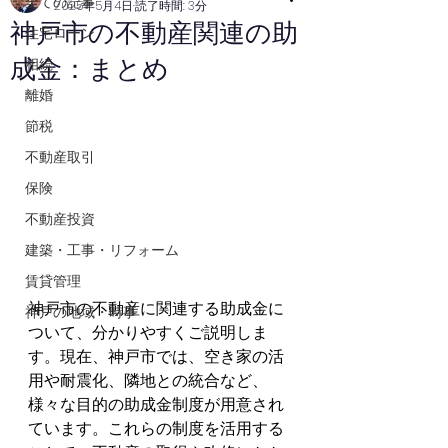
全ての記事
2025年5月4日
読了時間: 3分
神戸市の不動産関連の助
住宅ローン
成金：まとめ
相続
離婚
節税
不動産取引
保険
不動産投資
建築・工事・リフォーム
賃貸管理
神戸市の不動産に関連する助成金に
神戸の地域・時事
ついて、分かりやすくご説明しま
す。現在、神戸市では、空き家の活
用や耐震化、隣地との統合など、
様々な目的の助成金制度が用意され
ています。これらの制度を活用する