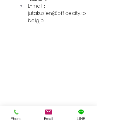
E-mail：
jutakusien@office.city.ko
be.lg.jp
Phone
Email
LINE