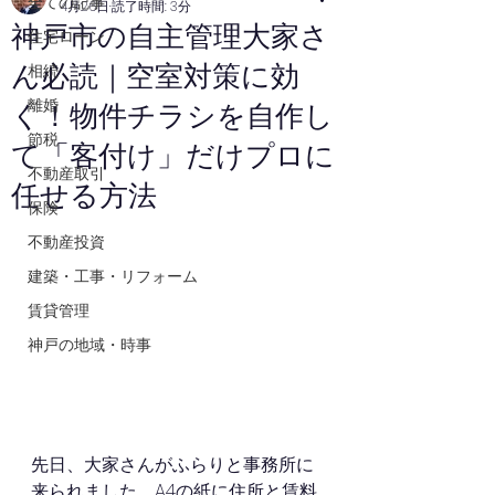
全ての記事
4月26日
読了時間: 3分
神戸市の自主管理大家さ
住宅ローン
ん必読｜空室対策に効
相続
離婚
く！物件チラシを自作し
節税
て「客付け」だけプロに
不動産取引
任せる方法
保険
不動産投資
建築・工事・リフォーム
賃貸管理
神戸の地域・時事
先日、大家さんがふらりと事務所に
来られました。A4の紙に住所と賃料