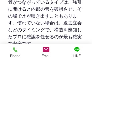
管がつながっているタイプは、強引
に開けると内部の管を破損させ、そ
の場で水が噴き出すこともありま
す。慣れていない場合は、退去立会
などのタイミングで、構造を熟知し
たプロに確認を任せるのが最も確実
で安全です。
Phone
Email
LINE
Q3. トイレタンク以外に、見落とし
がちな「退去時のチェックポイン
ト」はありますか？
A3.
 エアコン内
部の「ドレンホース（排水管）」の
詰まりや、洗濯機パンの「排水トラ
ップ」の部品欠品などはよく見落と
されるポイントです。これらも次の
入居者さんの入居直後にトラブル
（水漏れや異臭）として現れやすい
ため、タンクと同様に目視で確認し
ておくべき箇所です。