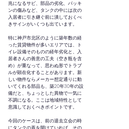
兆になるサビ、部品の劣化、パッキ
ンの傷みなど、タンクの中には次の
入居者に引き継ぐ前に潰しておくべ
きサインがいくつも出ています。
特に神戸市北区のように築年数の経
った賃貸物件が多いエリアでは、ト
イレ設備そのものの経年劣化と、入
居者さんの善意の工夫（空き瓶を含
め）が重なって、思わぬ形でトラブ
ルが顕在化することがあります。新
しい物件ならメーカー想定通りに動
いてくれる部品も、築20年30年の設
備だと、ちょっとした異物で一気に
不調になる。ここは地域特性として
意識しておくべきポイントです。
今回のケースは、前の退去立会の時
にタンクの蓋を開けていれば、その