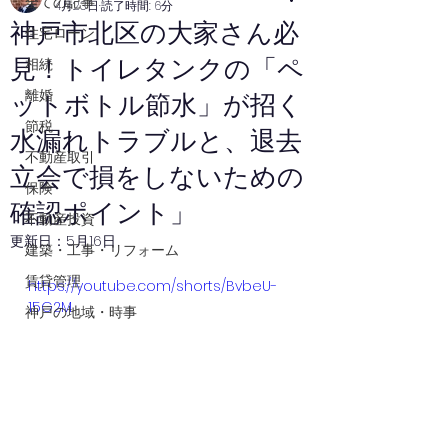
全ての記事
4月23日
読了時間: 6分
神戸市北区の大家さん必
住宅ローン
見！トイレタンクの「ペ
相続
離婚
ットボトル節水」が招く
節税
水漏れトラブルと、退去
不動産取引
立会で損をしないための
保険
確認ポイント」
不動産投資
更新日：
5月16日
建築・工事・リフォーム
賃貸管理
https://youtube.com/shorts/BvbeU-
15G2M
神戸の地域・時事