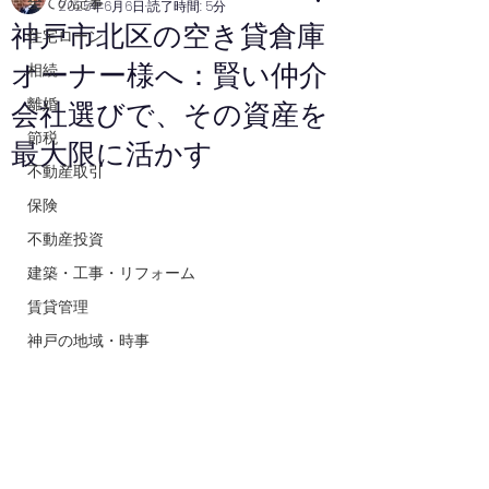
全ての記事
2025年6月6日
読了時間: 5分
神戸市北区の空き貸倉庫
住宅ローン
オーナー様へ：賢い仲介
相続
離婚
会社選びで、その資産を
節税
最大限に活かす
不動産取引
保険
不動産投資
建築・工事・リフォーム
賃貸管理
神戸の地域・時事