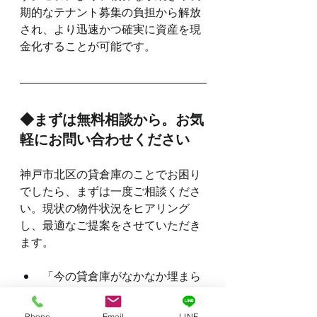
期的なテナント募集の負担から解放
され、より迅速かつ確実に資産を現
金化することが可能です。
◆まずは無料相談から。お気
軽にお問い合わせください
神戸市北区の貸倉庫のことでお困り
でしたら、まずは一度ご相談くださ
い。現状の物件状況をヒアリング
し、最適なご提案をさせていただき
ます。
「今の貸倉庫がなかなか埋まら
ない」
「適切な賃料がわからない」
Phone
Email
LINE