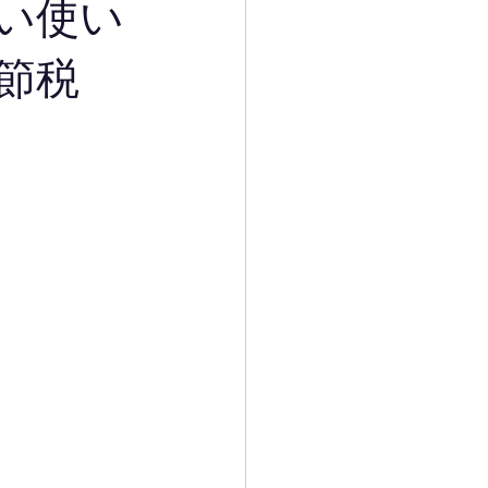
い使い
節税