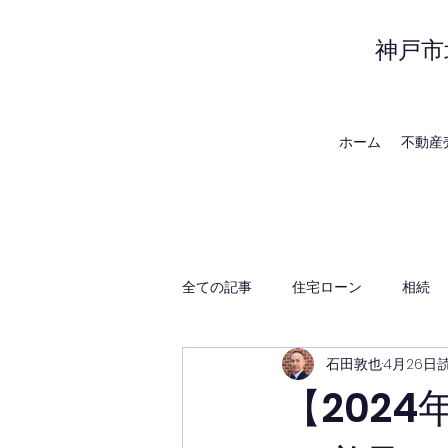
神戸市
ホーム
不動産
全ての記事
住宅ローン
相続
石田敦也
4月26日
賃貸管理
神戸の地域・時事
【202