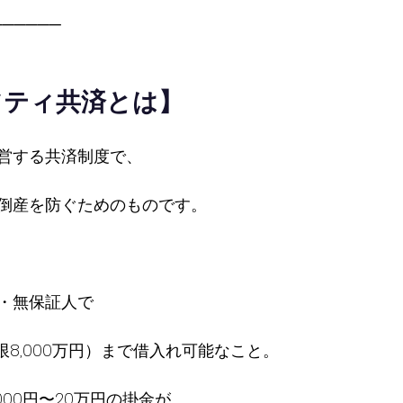
──────
フティ共済とは】
営する共済制度で、
倒産を防ぐためのものです。
。
・無保証人で
限8,000万円）まで借入れ可能なこと。
000円〜20万円の掛金が