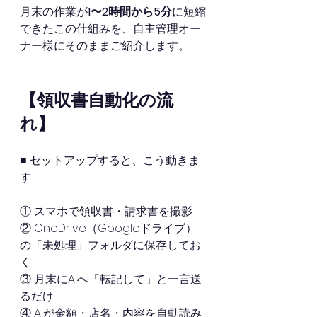
月末の作業が
1〜2時間から5分
に短縮
できたこの仕組みを、自主管理オー
ナー様にそのままご紹介します。 
【領収書自動化の流
れ】
■ セットアップすると、こう動きま
す
① スマホで領収書・請求書を撮影
② OneDrive（Googleドライブ）
の「未処理」フォルダに保存してお
く
③ 月末にAIへ「転記して」と一言送
るだけ 
④ AIが金額・店名・内容を自動読み