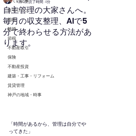
全ての記事
4月5日
読了時間: 4分
自主管理の大家さんへ。
住宅ローン
毎月の収支整理、AIで5
相続
離婚
分で終わらせる方法があ
節税
ります。
不動産取引
保険
不動産投資
建築・工事・リフォーム
賃貸管理
神戸の地域・時事
「時間があるから、管理は自分でや
ってきた」