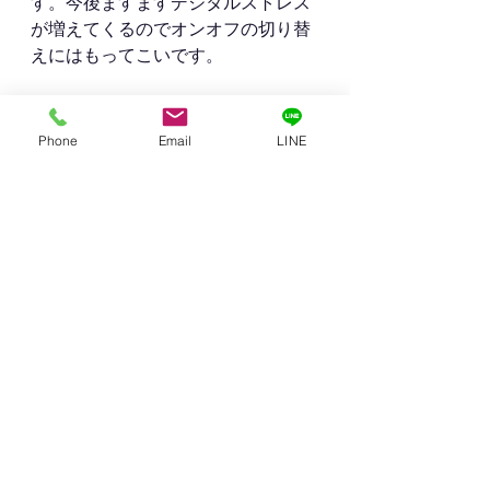
す。今後ますますデジタルストレス
が増えてくるのでオンオフの切り替
えにはもってこいです。
家庭菜園で野菜を作り庭の窯でピザ
Phone
Email
LINE
を焼いて食べたりできます。
なにもテレビに出て来る特別なリッ
チマンではなくて、あなたにそれが
できるんです。
上の階の騒音に悩まされている人も
大丈夫です。郊外の一戸建てに住め
ば、鳥の鳴き声が目覚まし時計にな
ります。