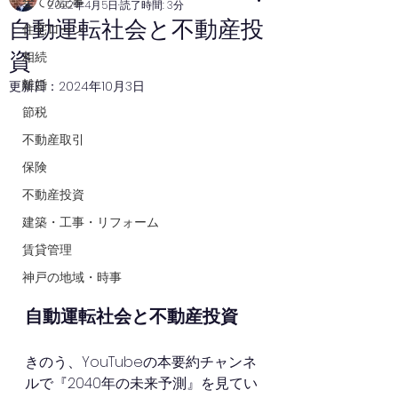
全ての記事
2022年4月5日
読了時間: 3分
自動運転社会と不動産投
住宅ローン
資
相続
離婚
更新日：
2024年10月3日
節税
不動産取引
保険
不動産投資
建築・工事・リフォーム
賃貸管理
神戸の地域・時事
自動運転社会と不動産投資
きのう、YouTubeの本要約チャンネ
ルで『2040年の未来予測』を見てい