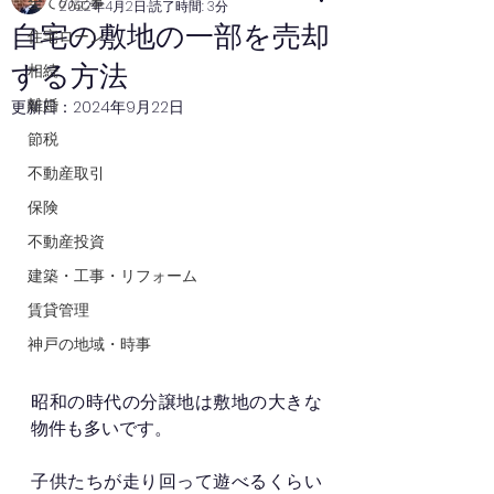
全ての記事
2022年4月2日
読了時間: 3分
自宅の敷地の一部を売却
住宅ローン
する方法
相続
離婚
更新日：
2024年9月22日
節税
不動産取引
保険
不動産投資
建築・工事・リフォーム
賃貸管理
神戸の地域・時事
昭和の時代の分譲地は敷地の大きな
物件も多いです。
子供たちが走り回って遊べるくらい