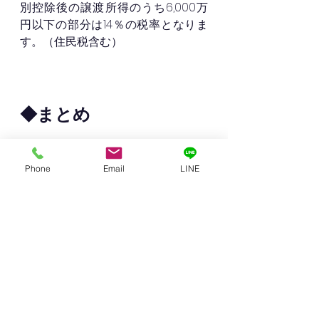
別控除後の譲渡所得のうち6,000万
円以下の部分は14％の税率となりま
す。（住民税含む）
◆まとめ
自宅敷地の一部をただそのまま売却
Phone
Email
LINE
して、後に譲渡所得税の支払いで資
金に困ることがないように、きちん
んとアドバイスのできる不動産業者
を選びましょう。
神戸市の郊外には、大きな敷地の分
譲地もたくさんあります。