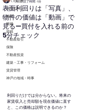
全ての記事
7月2日
読了時間: 4分
表面利回りは「写真」、
住宅ローン
物件の価値は「動画」で
相続
離婚
見る—買付を入れる前の
節税
5分チェック
不動産取引
保険
不動産投資
建築・工事・リフォーム
賃貸管理
神戸の地域・時事
利回りだけでは分からない。将来の
家賃収入と売却額を現在価値に直す
と、この価格は説明できるのか？