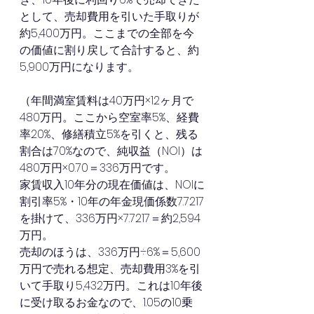
として、売却費用を引いた手取りが
約5,400万円。ここまでの全部を今
の価値に割り戻して合計すると、約
5,900万円になります。
（年間満室賃料は40万円×12ヶ月で
480万円。ここから空室率5%、経費
率20%、修繕積立5%を引くと、残る
割合は70%なので、純収益（NOI）は
480万円×0.70＝336万円です。
家賃収入10年分の現在価値は、NOIに
割引率5%・10年の年金現価係数7.7217
を掛けて、336万円×7.7217＝約2,594
万円。
売却のほうは、336万円÷6%＝5,600
万円で売れる想定、売却費用3%を引
いて手取り5,432万円。これは10年後
に受け取るお金なので、1.05の10乗