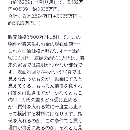
（約1.6289）で割り戻して、5,432万
円×0.6139＝約3,335万円。
合計すると2,594万円＋3,335万円＝
約5,929万円。）
販売価格6,500万円に対して、この
物件が将来生むお金の現在価値——
これを理論価格と呼びます——は約
5,900万円。差額の約600万円は、将
来の家賃では説明がつかない部分で
す。表面利回り7.4%という写真では
見えなかったものが、動画にすると
見えてくる。もちろん前提を変えれ
ば答えは動きますが、少なくともこ
の600万円の差をどう受け止める
か、買付を入れる前に一度立ち止ま
って検討する材料にはなります。指
値を入れるのか、この条件でも買う
理由が自分にあるのか、それとも見