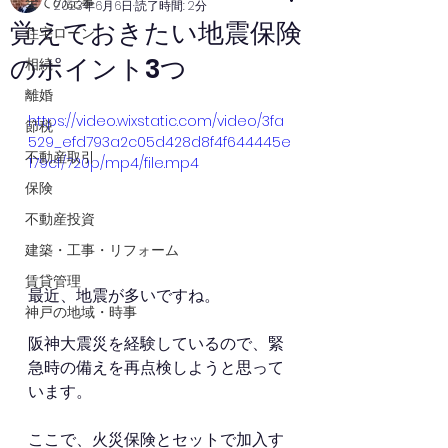
全ての記事
2023年6月6日
読了時間: 2分
覚えておきたい地震保険
住宅ローン
のポイント3つ
相続
離婚
https://video.wixstatic.com/video/3fa
節税
529_efd793a2c05d428d8f4f644445e
不動産取引
179cf/720p/mp4/file.mp4
保険
不動産投資
建築・工事・リフォーム
賃貸管理
最近、地震が多いですね。
神戸の地域・時事
阪神大震災を経験しているので、緊
急時の備えを再点検しようと思って
います。
ここで、火災保険とセットで加入す